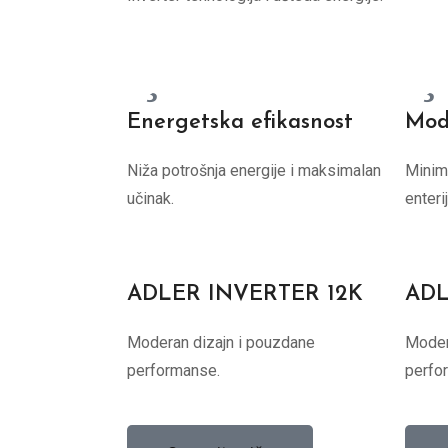
Energetska efikasnost
Mod
Niža potrošnja energije i maksimalan
Minima
učinak.
enterij
ADLER INVERTER 12K
ADL
Moderan dizajn i pouzdane
Moder
performanse.
perfo