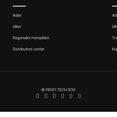
Adler
Ad
Ulker
Ul
Regionalni menadžeri
Tr
Distributivni centar
Kn
© PROFI TECH DOO