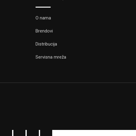
O nama
Brendovi
Distribucija
Servisna mreža