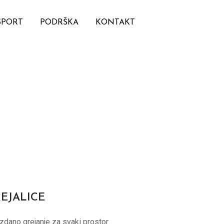
SPORT
PODRŠKA
KONTAKT
EJALICE
dano grejanje za svaki prostor.