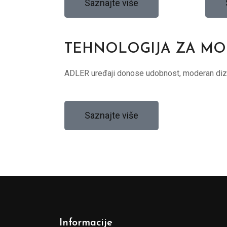
Saznajte više
TEHNOLOGIJA ZA M
ADLER uređaji donose udobnost, moderan diza
Saznajte više
Informacije