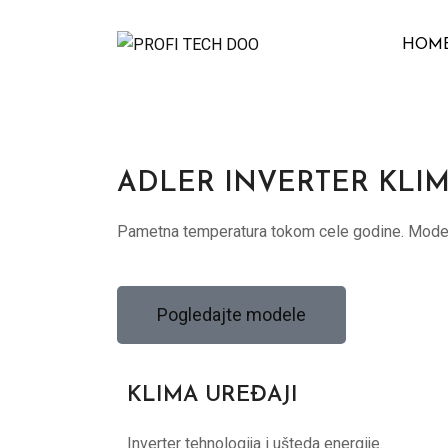
HOM
ADLER INVERTER KLI
Pametna temperatura tokom cele godine. Moderan
Pogledajte modele
KLIMA UREĐAJI
Inverter tehnologija i ušteda energije.