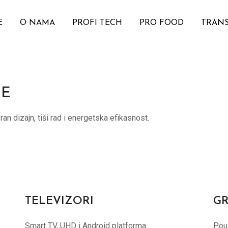
E
O NAMA
PROFI TECH
PRO FOOD
TRAN
ME
 dizajn, tiši rad i energetska efikasnost.
TELEVIZORI
GR
Smart TV, UHD i Android platforma.
Pouz