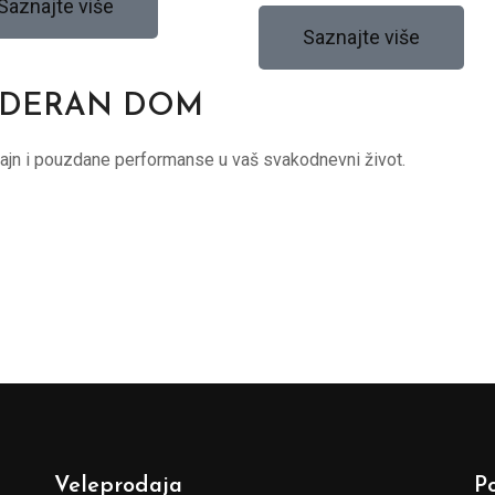
Saznajte više
Saznajte više
ODERAN DOM
jn i pouzdane performanse u vaš svakodnevni život.
Veleprodaja
P